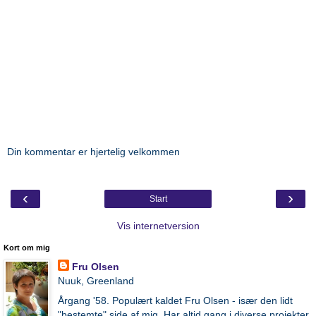
Din kommentar er hjertelig velkommen
‹
›
Start
Vis internetversion
Kort om mig
Fru Olsen
Nuuk, Greenland
Årgang '58. Populært kaldet Fru Olsen - især den lidt
"bestemte" side af mig. Har altid gang i diverse projekter