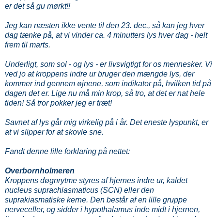
er det så gu mørkt!!
Jeg kan næsten ikke vente til den 23. dec., så kan jeg hver
dag tænke på, at vi vinder ca. 4 minutters lys hver dag - helt
frem til marts.
Underligt, som sol - og lys - er livsvigtigt for os mennesker. Vi
ved jo at kroppens indre ur bruger den mængde lys, der
kommer ind gennem øjnene, som indikator på, hvilken tid på
dagen det er. Lige nu må min krop, så tro, at det er nat hele
tiden! Så tror pokker jeg er træt!
Savnet af lys går mig virkelig på i år. Det eneste lyspunkt, er
at vi slipper for at skovle sne.
Fandt denne lille forklaring på nettet:
Overbornholmeren
Kroppens døgnrytme styres af hjernes indre ur, kaldet
nucleus suprachiasmaticus (SCN) eller den
suprakiasmatiske kerne. Den består af en lille gruppe
nerveceller, og sidder i hypothalamus inde midt i hjernen,