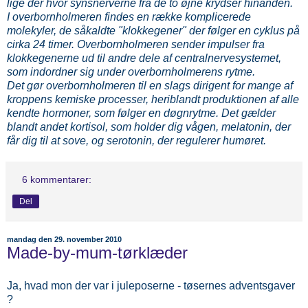
lige der hvor synsnerverne fra de to øjne krydser hinanden.
I overbornholmeren findes en række komplicerede
molekyler, de såkaldte "klokkegener" der følger en cyklus på
cirka 24 timer. Overbornholmeren sender impulser fra
klokkegenerne ud til andre dele af centralnervesystemet,
som indordner sig under overbornholmerens rytme.
Det gør overbornholmeren til en slags dirigent for mange af
kroppens kemiske processer, heriblandt produktionen af alle
kendte hormoner, som følger en døgnrytme. Det gælder
blandt andet kortisol, som holder dig vågen, melatonin, der
får dig til at sove, og serotonin, der regulerer humøret.
6 kommentarer:
Del
mandag den 29. november 2010
Made-by-mum-tørklæder
Ja, hvad mon der var i juleposerne - tøsernes adventsgaver
?