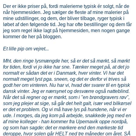
Der er ikke priser på, fordi malerierne typisk ér solgt, når de
når hjemmesiden. Jeg sælger de fleste af mine malerier på
mine udstillinger, og dem, der bliver tilbage, ryger typisk i
løbet af den følgende tid. Jeg har ofte bestillinger og dem får
jeg som regel ikke lagt på hjemmesiden, men nogen gange
kommer de her på bloggen.
Et lille pip om vejret...
Mht. den ringe lysmængde her, så er det så mørkt, så mørkt
for tiden, fordi vi jo ikke har sne. Tænker meget på, at det jo
normalt er sådan det er i Danmark, hver vinter. Vi har det
normalt meget lyst pga. sneen, og det er derfor vi trives så
godt her om vinteren. Nu har vi, hvad der svarer til en typisk
dansk vinter. Jeg er nærsynet og desværre også natteblind.
Når det så regner og er mørkt, som i "en brøndgravers røv",
som jeg plejer at sige, så går det helt galt, især ved bilkørsel
er det et problem. Og vi må have lys på hundene, når vi er
ude. I morges, da jeg kom på arbejde, snakkede jeg med en
af mine kolleger - han kommer fra Upernavik oppe nordpå,
og som han sagde: det er mørkere end den mørkeste tid
deroppe, hvor solen går HELT ned tre måneder om året. SÅ