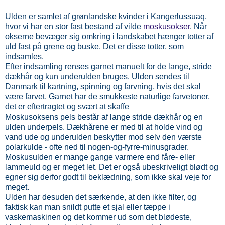
Ulden er samlet af grønlandske kvinder i Kangerlussuaq,
hvor vi har en stor fast bestand af vilde
moskusokser
. Når
okserne bevæger sig omkring i landskabet hænger totter af
uld fast på grene og buske. Det er disse totter, som
indsamles.
Efter indsamling renses garnet manuelt for de lange, stride
dækhår og kun underulden bruges. Ulden sendes til
Danmark til kartning, spinning og farvning, hvis det skal
være farvet. Garnet har de smukkeste naturlige farvetoner,
det er eftertragtet og svært at skaffe
Moskusoksens pels består af lange stride dækhår og en
ulden underpels. Dækhårene er med til at holde vind og
vand ude og underulden beskytter mod selv den værste
polarkulde - ofte ned til nogen-og-fyrre-minusgrader.
Moskusulden er mange gange varmere end fåre- eller
lammeuld og er meget let. Det er også ubeskriveligt blødt og
egner sig derfor godt til beklædning, som ikke skal veje for
meget.
Ulden har desuden det særkende, at den ikke filter, og
faktisk kan man snildt putte et sjal eller tæppe i
vaskemaskinen og det kommer ud som det blødeste,