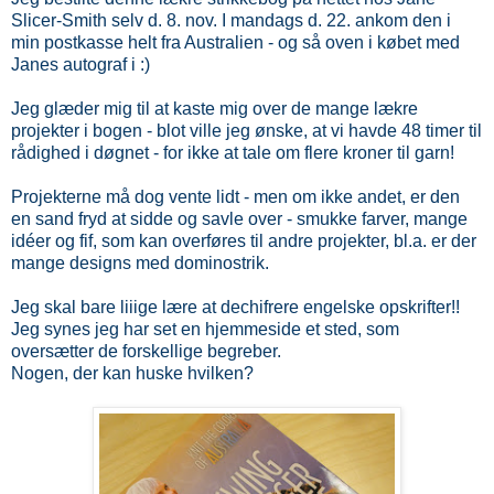
Slicer-Smith selv d. 8. nov. I mandags d. 22. ankom den i
min postkasse helt fra Australien - og så oven i købet med
Janes autograf i :)
Jeg glæder mig til at kaste mig over de mange lækre
projekter i bogen - blot ville jeg ønske, at vi havde 48 timer til
rådighed i døgnet - for ikke at tale om flere kroner til garn!
Projekterne må dog vente lidt - men om ikke andet, er den
en sand fryd at sidde og savle over - smukke farver, mange
idéer og fif, som kan overføres til andre projekter, bl.a. er der
mange designs med dominostrik.
Jeg skal bare liiige lære at dechifrere engelske opskrifter!!
Jeg synes jeg har set en hjemmeside et sted, som
oversætter de forskellige begreber.
Nogen, der kan huske hvilken?