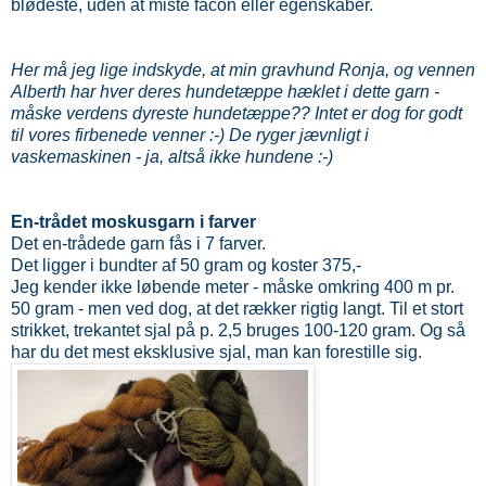
blødeste, uden at miste facon eller egenskaber.
Her må jeg lige indskyde, at min gravhund Ronja, og vennen
Alberth har hver deres hundetæppe hæklet i dette garn -
måske verdens dyreste hundetæppe?? Intet er dog for godt
til vores firbenede venner :-) De ryger jævnligt i
vaskemaskinen - ja, altså ikke hundene :-)
En-trådet moskusgarn i farver
Det en-trådede garn fås i 7 farver.
Det ligger i bundter af 50 gram og koster 375,-
Jeg kender ikke løbende meter - måske omkring 400 m pr.
50 gram - men ved dog, at det rækker rigtig langt. Til et stort
strikket, trekantet sjal på p. 2,5 bruges 100-120 gram. Og så
har du det mest eksklusive sjal, man kan forestille sig.