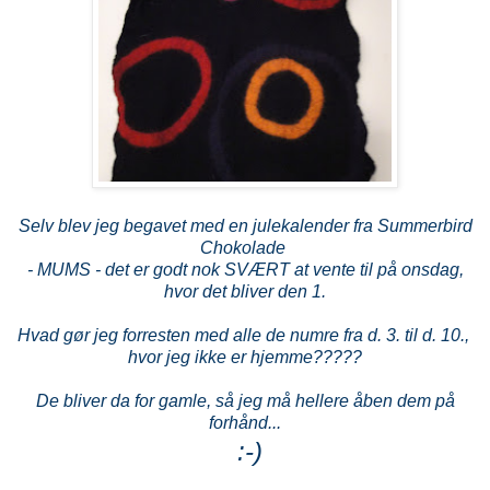
Selv blev jeg begavet med en julekalender fra Summerbird
Chokolade
- MUMS - det er godt nok
SVÆRT at vente til på onsdag,
hvor det bliver den 1.
Hvad gør jeg forresten med alle de numre fra d. 3. til d. 10.,
hvor jeg ikke er hjemme?????
De bliver da for gamle,
så jeg må hellere åben dem på
forhånd...
:-)