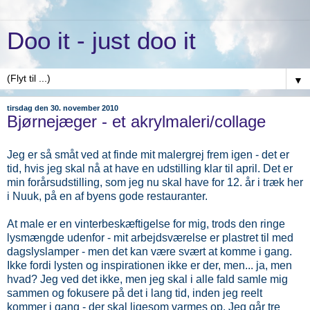
Doo it - just doo it
▼
tirsdag den 30. november 2010
Bjørnejæger - et akrylmaleri/collage
Jeg er så småt ved at finde mit malergrej frem igen - det er
tid, hvis jeg skal nå at have en udstilling klar til april. Det er
min forårsudstilling, som jeg nu skal have for 12. år i træk her
i Nuuk, på en af byens gode restauranter.
At male er en vinterbeskæftigelse for mig, trods den ringe
lysmængde udenfor - mit arbejdsværelse er plastret til med
dagslyslamper - men det kan være svært at komme i gang.
Ikke fordi lysten og inspirationen ikke er der, men... ja, men
hvad? Jeg ved det ikke, men jeg skal i alle fald samle mig
sammen og fokusere på det i lang tid, inden jeg reelt
kommer i gang - der skal ligesom varmes op. Jeg går tre