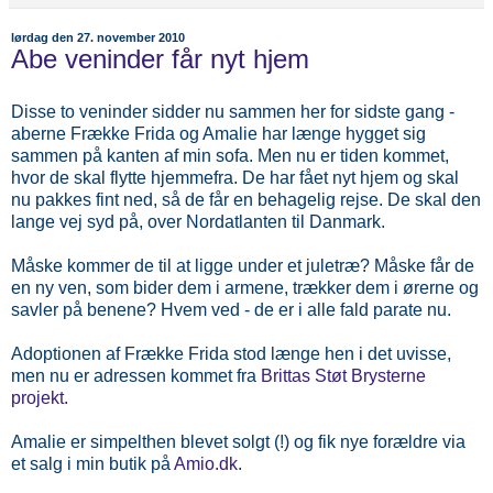
lørdag den 27. november 2010
Abe veninder får nyt hjem
Disse to veninder sidder nu sammen her for sidste gang -
aberne Frække Frida og Amalie har længe hygget sig
sammen på kanten af min sofa. Men nu er tiden kommet,
hvor de skal flytte hjemmefra. De har fået nyt hjem og skal
nu pakkes fint ned, så de får en behagelig rejse. De skal den
lange vej syd på, over Nordatlanten til Danmark.
Måske kommer de til at ligge under et juletræ? Måske får de
en ny ven, som bider dem i armene, trækker dem i ørerne og
savler på benene? Hvem ved - de er i alle fald parate nu.
Adoptionen af Frække Frida stod længe hen i det uvisse,
men nu er adressen kommet fra
Brittas Støt Brysterne
projekt.
Amalie er simpelthen blevet solgt (!) og fik nye forældre via
et salg i min butik på
Amio.dk
.