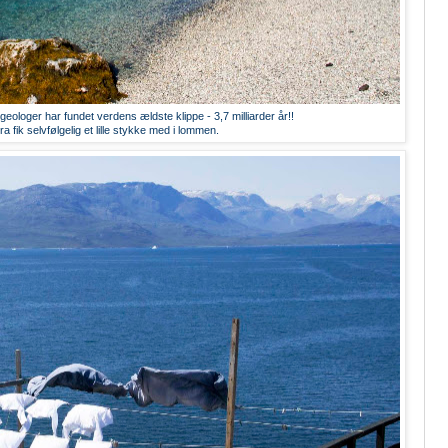
 geologer har fundet verdens ældste klippe - 3,7 milliarder år!!
fik selvfølgelig et lille stykke med i lommen.