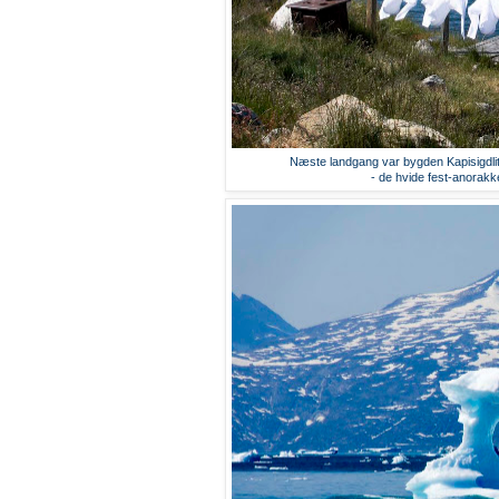
Næste landgang var bygden Kapisigdlit
- de hvide fest-anorakk