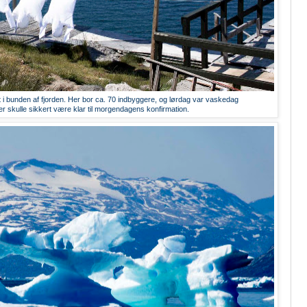
 i bunden af fjorden. Her bor ca. 70 indbyggere, og lørdag var vaskedag
er skulle sikkert være klar til morgendagens konfirmation.