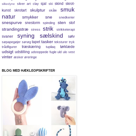
sjal
skind
skrot-
silver art clay
ski
silkedyne
smuk
skulptur
kunst
skrotart
skåle
natur
smykker
sne
snedkerier
snespurve
sten
snestorm
stof
spinding
strik
strandingstræ
stress
strikketerapi
syning
sælskind
svaner
sølv
tasker
tapet
søpapegøjer
sørøg
teksturer
tryk
træskæring
tørklæde
trådfigurer
tupilaq
udsigt
udstilling
udstoppede fugle
uld
ulo
vest
vinter
æsker
øreringe
BLOG MED HÆKLEOPSKRIFTER