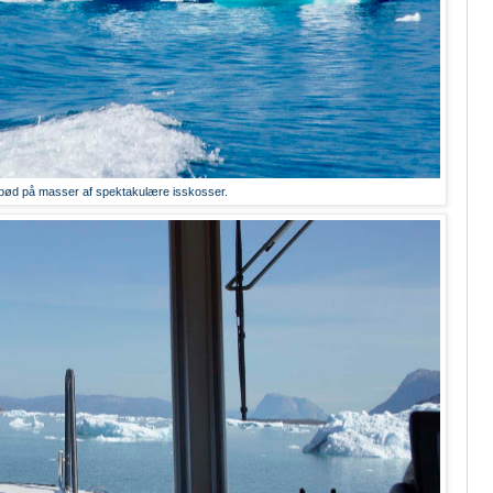
 bød på masser af spektakulære isskosser.