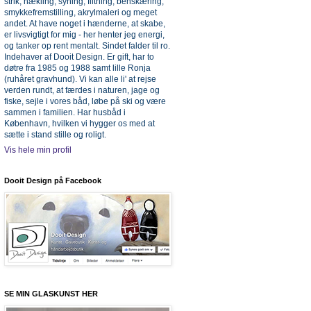
strik, hækling, syning, filtning, benskæring,
smykkefremstilling, akrylmaleri og meget
andet. At have noget i hænderne, at skabe,
er livsvigtigt for mig - her henter jeg energi,
og tanker op rent mentalt. Sindet falder til ro.
Indehaver af Dooit Design. Er gift, har to
døtre fra 1985 og 1988 samt lille Ronja
(ruhåret gravhund). Vi kan alle li' at rejse
verden rundt, at færdes i naturen, jage og
fiske, sejle i vores båd, løbe på ski og være
sammen i familien. Har husbåd i
København, hvilken vi hygger os med at
sætte i stand stille og roligt.
Vis hele min profil
Dooit Design på Facebook
SE MIN GLASKUNST HER