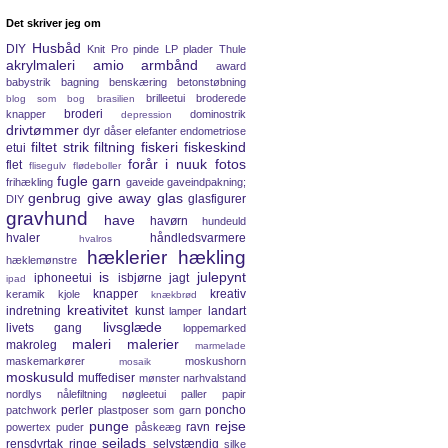
Det skriver jeg om
Husbåd
DIY
Knit Pro pinde
LP plader
Thule
akrylmaleri
amio
armbånd
award
babystrik
bagning
benskæring
betonstøbning
brilleetui
broderede
blog som bog
brasilien
broderi
knapper
dominostrik
depression
drivtømmer
dyr
dåser
elefanter
endometriose
filtet strik
filtning
fiskeri
fiskeskind
etui
forår i nuuk
fotos
flet
flisegulv
flødeboller
fugle
garn
frihækling
gaveide
gaveindpakning;
genbrug
give away
glas
glasfigurer
DIY
gravhund
have
havørn
hundeuld
hvaler
håndledsvarmere
hvalros
hæklerier
hækling
hæklemønstre
is
julepynt
iphoneetui
isbjørne
jagt
ipad
knapper
kreativ
keramik
kjole
knækbrød
kreativitet
indretning
kunst
landart
lamper
livsglæde
livets gang
loppemarked
maleri
malerier
makroleg
marmelade
maskemarkører
moskushorn
mosaik
moskusuld
muffediser
mønster
narhvalstand
nordlys
nålefiltning
nøgleetui
paller
papir
perler
poncho
patchwork
plastposer som garn
punge
rejse
ravn
powertex
puder
påskeæg
sejlads
rensdyrtak
ringe
selvstændig
silke