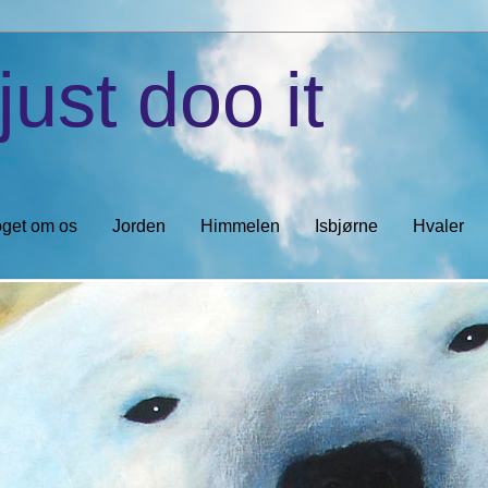
just doo it
get om os
Jorden
Himmelen
Isbjørne
Hvaler