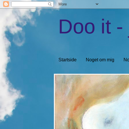
Doo it - 
Startside
Noget om mig
No