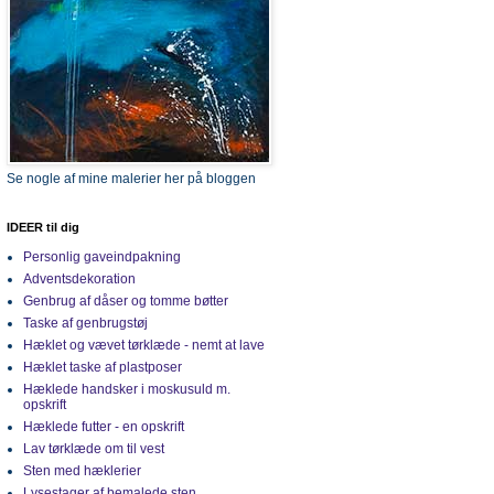
Se nogle af mine malerier her på bloggen
IDEER til dig
Personlig gaveindpakning
Adventsdekoration
Genbrug af dåser og tomme bøtter
Taske af genbrugstøj
Hæklet og vævet tørklæde - nemt at lave
Hæklet taske af plastposer
Hæklede handsker i moskusuld m.
opskrift
Hæklede futter - en opskrift
Lav tørklæde om til vest
Sten med hæklerier
Lysestager af bemalede sten