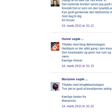
Dejligt at du ikke har helt krea- fri.
Det nederste broderi synes jeg godt m
foreslår.Det er som om den lyseblå,s
Kan godt genkende den tidslomme du 
God dag til dig.
Kh Kisser
16. marts 2011 kl. 01.12
Hanne
sagde ...
Tillykke med blog-fødselsdagen.
Heldigvis er der altid gang i den krea
Den bearbejder og giver nye rum og ud
være.
Kærlige hilsner
16. marts 2011 kl. 01.15
Marianne
sagde ...
Tillykke med blogfødselsdagen.
Tror det er godt at kreahjernen aldrig ho
Kærlige tanker fra
MarianneL
16. marts 2011 kl. 01.22