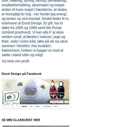
strik, hækling, syning, filtning, benskæring,
smykkefremstilling, akrylmaleri og meget
andet. At have noget i hænderne, at skabe,
er livsvigtigt for mig - her henter jeg energi,
og tanker op rent mentalt. Sindet falder til ro.
Indehaver af Dooit Design. Er gift, har to
døtre fra 1985 og 1988 samt lille Ronja
(ruhåret gravhund). Vi kan alle li' at rejse
verden rundt, at færdes i naturen, jage og
fiske, sejle i vores båd, løbe på ski og være
sammen i familien. Har husbåd i
København, hvilken vi hygger os med at
sætte i stand stille og roligt.
Vis hele min profil
Dooit Design på Facebook
SE MIN GLASKUNST HER