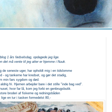
 blog 1 års fødselsdag, opdagede jeg lige.
n det må vente til jeg atter er hjemme i Nuuk.
g de seneste uger, har opholdt mig i en tidslomme
ed - og tankerne har kredset, og gør det stadig,
m min fars sygdom og død.
aldrig fri. Hjernen arbejder bare i det stille "inde bag ved".
ehuset, hvor far lå, kom jeg forbi en genbrugsbutik.
tore broderi af fiskerne og redningsbåden
 lige en tur i tasken formedelst 80,-