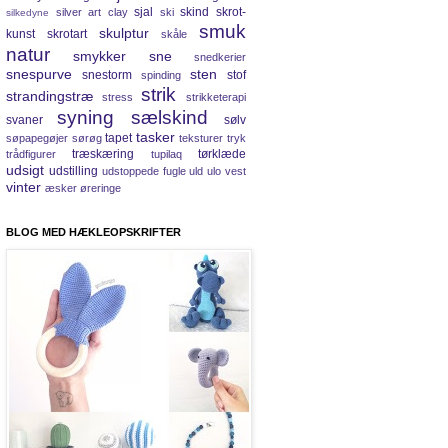
sjal
skind
skrot-
silver art clay
ski
silkedyne
smuk
skulptur
kunst
skrotart
skåle
natur
smykker
sne
snedkerier
snespurve
sten
snestorm
stof
spinding
strik
strandingstræ
stress
strikketerapi
syning
sælskind
svaner
sølv
tasker
tapet
søpapegøjer
sørøg
teksturer
tryk
træskæring
tørklæde
trådfigurer
tupilaq
udsigt
udstilling
udstoppede fugle
uld
ulo
vest
vinter
æsker
øreringe
BLOG MED HÆKLEOPSKRIFTER