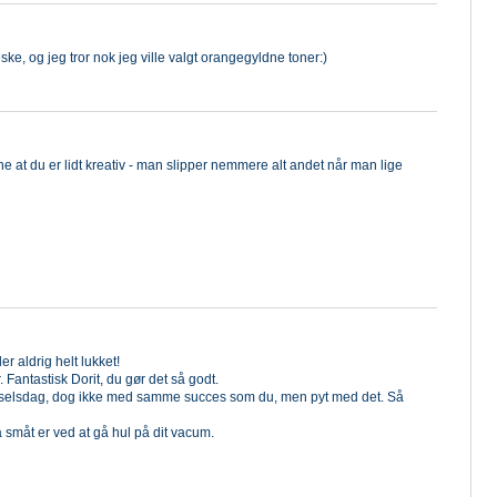
eske, og jeg tror nok jeg ville valgt orangegyldne toner:)
ne at du er lidt kreativ - man slipper nemmere alt andet når man lige
r aldrig helt lukket!
. Fantastisk Dorit, du gør det så godt.
s fødselsdag, dog ikke med samme succes som du, men pyt med det. Så
så småt er ved at gå hul på dit vacum.