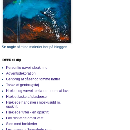
Se nogle af mine malerier her på bloggen
IDEER til dig
Personlig gaveindpakning
Adventsdekoration
Genbrug af dåser og tomme bøtter
Taske af genbrugstøj
Hæklet og vævet tørklæde - nemt at lave
Hæklet taske af plastposer
Hæklede handsker i moskusuld m.
opskrift
Hæklede futter - en opskrift
Lav tørklæde om til vest
Sten med hæklerier
Lysestager af bemalede sten