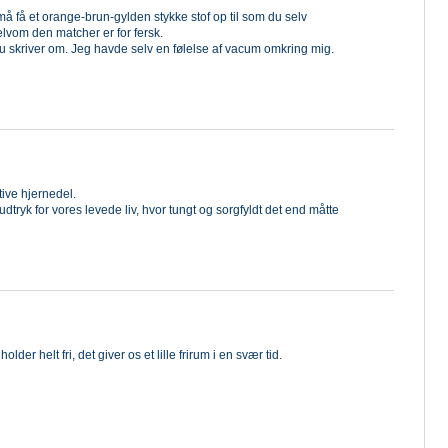
å få et orange-brun-gylden stykke stof op til som du selv
elvom den matcher er for fersk.
skriver om. Jeg havde selv en følelse af vacum omkring mig.
tive hjernedel.
tryk for vores levede liv, hvor tungt og sorgfyldt det end måtte
lder helt fri, det giver os et lille frirum i en svær tid.