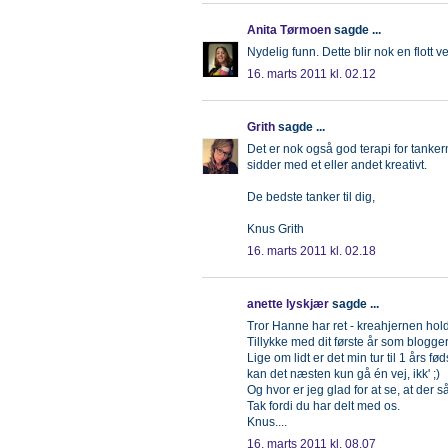
Anita Tørmoen
sagde ...
Nydelig funn. Dette blir nok en flott v
16. marts 2011 kl. 02.12
Grith
sagde ...
Det er nok også god terapi for tanker
sidder med et eller andet kreativt.
De bedste tanker til dig,
Knus Grith
16. marts 2011 kl. 02.18
anette lyskjær
sagde ...
Tror Hanne har ret - kreahjernen holde
Tillykke med dit første år som blogger
Lige om lidt er det min tur til 1 år
kan det næsten kun gå én vej, ikk' ;)
Og hvor er jeg glad for at se, at der 
Tak fordi du har delt med os.
Knus....
16. marts 2011 kl. 08.07