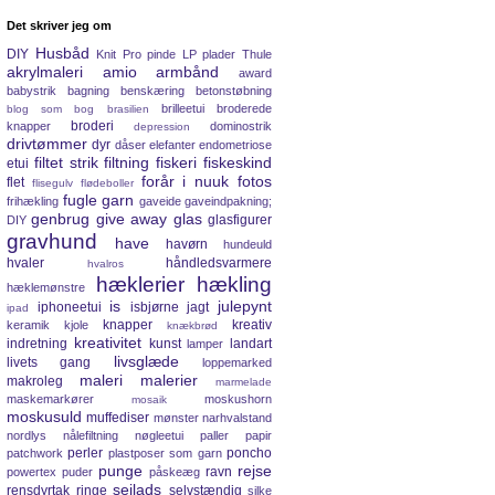
Det skriver jeg om
Husbåd
DIY
Knit Pro pinde
LP plader
Thule
akrylmaleri
amio
armbånd
award
babystrik
bagning
benskæring
betonstøbning
brilleetui
broderede
blog som bog
brasilien
broderi
knapper
dominostrik
depression
drivtømmer
dyr
dåser
elefanter
endometriose
filtet strik
filtning
fiskeri
fiskeskind
etui
forår i nuuk
fotos
flet
flisegulv
flødeboller
fugle
garn
frihækling
gaveide
gaveindpakning;
genbrug
give away
glas
glasfigurer
DIY
gravhund
have
havørn
hundeuld
hvaler
håndledsvarmere
hvalros
hæklerier
hækling
hæklemønstre
is
julepynt
iphoneetui
isbjørne
jagt
ipad
knapper
kreativ
keramik
kjole
knækbrød
kreativitet
indretning
kunst
landart
lamper
livsglæde
livets gang
loppemarked
maleri
malerier
makroleg
marmelade
maskemarkører
moskushorn
mosaik
moskusuld
muffediser
mønster
narhvalstand
nordlys
nålefiltning
nøgleetui
paller
papir
perler
poncho
patchwork
plastposer som garn
punge
rejse
ravn
powertex
puder
påskeæg
sejlads
rensdyrtak
ringe
selvstændig
silke