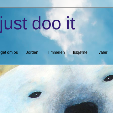
just doo it
get om os
Jorden
Himmelen
Isbjørne
Hvaler