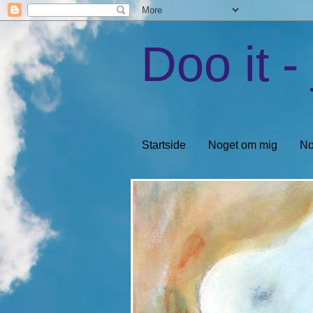
Doo it - 
Startside
Noget om mig
No